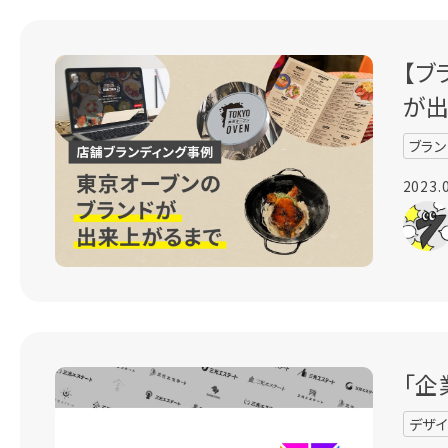
【ブ
が
ブラン
2023.
「企
デザ