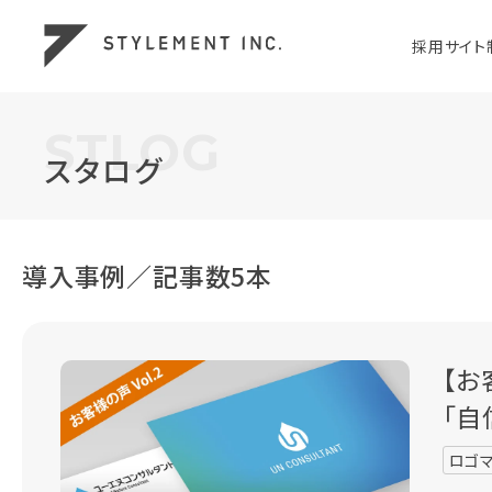
採用サイト
STLOG
スタログ
導入事例／記事数5本
【お
「自
ロゴ