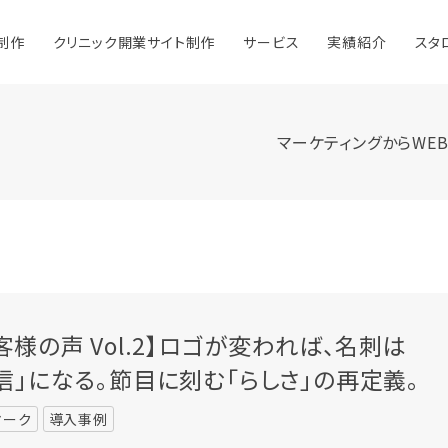
制作
クリニック開業サイト制作
サービス
実績紹介
スタ
コーポレートサイト制作
マーケティングからWE
ホームページリニューアル
オウンドメディア
SEO対策
オンライン広告
ランディングページ制作
ホームページ運用支援
客様の声 Vol.2】ロゴが変われば、名刺は
CMS開発
信」になる。節目に刻む「らしさ」の再定義。
STUDIO （ノーコード開発）
オンラインブランドツール
マーク
導入事例
動画制作