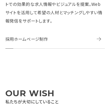
トでの効果的な求人情報やビジュアルを提案。Web
サイトを活用して希望の人材とマッチングしやすい情
報発信をサポートします。
採用ホームページ制作
O
U
R
W
I
S
H
私
た
ち
が
大
切
に
し
て
い
る
こ
と