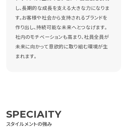
し、長期的な成長を支える大きな力になりま
す。お客様や社会から支持されるブランドを
作り出し、持続可能な未来へとつなげます。
社内のモチベーションも高まり、社員全員が
未来に向かって意欲的に取り組む環境が生
まれます。
S
P
E
C
I
A
I
T
Y
ス
タ
イ
ル
メ
ン
ト
の
強
み