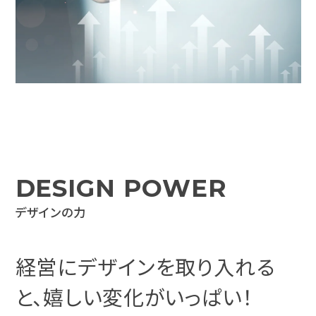
D
E
S
I
G
N
P
O
W
E
R
デ
ザ
イ
ン
の
力
経営にデザインを取り入れる
と、
嬉しい変化がいっぱい！