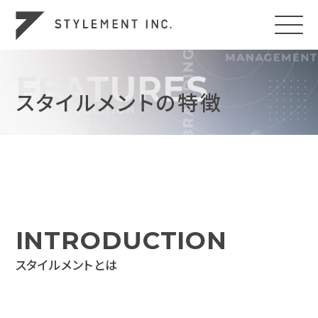
FEATURES
スタイルメントの特徴
I
N
T
R
O
D
U
C
T
I
O
N
ス
タ
イ
ル
メ
ン
ト
と
は