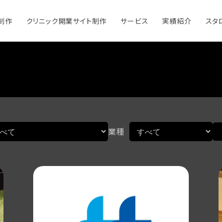
制作
クリニック開業サイト制作
サービス
実績紹介
スタ
コーポレートサイト制作
ホームページリニューアル
オウンドメディア
SEO対策
オンライン広告
業種
ランディングページ制作
ホームページ運用支援
CMS開発
STUDIO （ノーコード開発）
オンラインブランドツール
動画制作