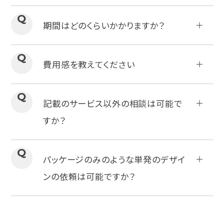
可能です。内容をお伺いしながら、目的や
A
Q
期間はどのくらいかかりますか？
解決したい課題、目指すビジョンなどを整
理し、最適なソリューションをご提案いたし
ご要望・目的などプロジェクトの規模によ
A
Q
費用感を教えてください
ます。まずは気軽にご相談ください。
って期間が変わりますが、半年～1年ほど
です。進行方法によって、期間をコンパクト
目的・内容に応じて費用・スケジュールが
A
Q
記載のサービス以外の相談は可能で
にすることも可能ですので、まずはお気軽
変わりますので、詳しくはお問い合わせくだ
すか？
にご相談ください。
さい。内容をお伺いし、お見積りを提出させ
ていただきます。
常に新しい領域にサービス拡張しておりま
A
Q
パッケージのみのような単発のデザイ
す。またプロジェクトごとに、目的や解決し
ンの依頼は可能ですか？
たい課題、目指すビジョンに合わせて最適
な納品物やカリキュラムを柔軟にご提案い
可能です。またご意向や目的や解決したい
A
たします。まずは気軽にご相談ください。
課題、目指すビジョンに合わせて、より最適